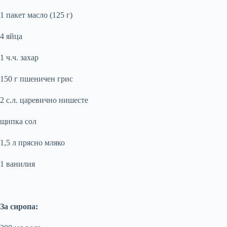
1 пакет масло (125 г)
4 яйца
1 ч.ч. захар
150 г пшеничен грис
2 с.л. царевично нишесте
щипка сол
1,5 л прясно мляко
1 ванилия
За сиропа: