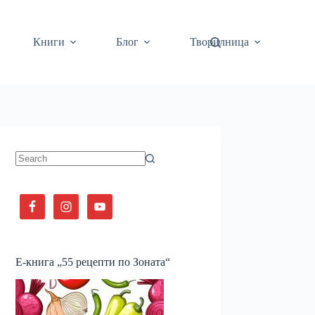
Книги
Блог
Творилница
No
results
Е-книга „55 рецепти по Зоната“