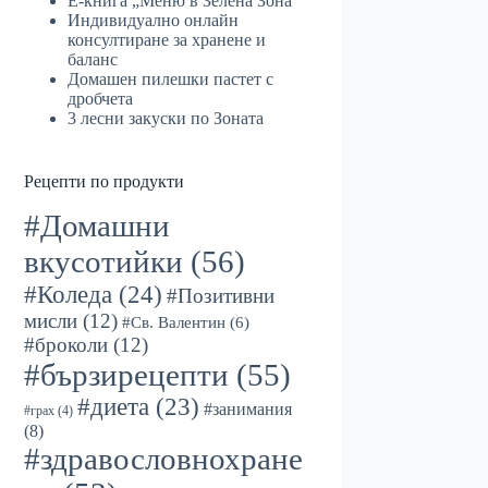
Е-книга „Меню в Зелена Зона“
Индивидуално онлайн
консултиране за хранене и
баланс
Домашен пилешки пастет с
дробчета
3 лесни закуски по Зоната
Рецепти по продукти
#Домашни
вкусотийки
(56)
#Коледа
(24)
#Позитивни
мисли
(12)
#Св. Валентин
(6)
#броколи
(12)
#бързирецепти
(55)
#диета
(23)
#занимания
#грах
(4)
(8)
#здравословнохране