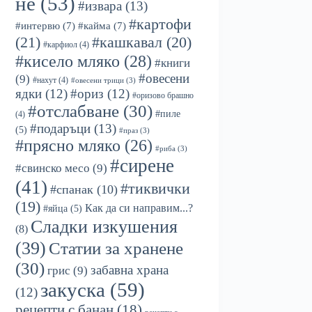
не
(53)
#извара
(13)
#картофи
#интервю
(7)
#кайма
(7)
(21)
#кашкавал
(20)
#карфиол
(4)
#кисело мляко
(28)
#книги
#овесени
(9)
#нахут
(4)
#овесени трици
(3)
ядки
(12)
#ориз
(12)
#оризово брашно
#отслабване
(30)
#пиле
(4)
#подаръци
(13)
(5)
#праз
(3)
#прясно мляко
(26)
#риба
(3)
#сирене
#свинско месо
(9)
(41)
#тиквички
#спанак
(10)
(19)
Как да си направим...?
#яйца
(5)
Сладки изкушения
(8)
(39)
Статии за хранене
(30)
забавна храна
грис
(9)
закуска
(59)
(12)
рецепти с банан
(18)