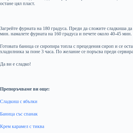
остане цял пласт.
Загрейте фурната на 180 градуса. Преди да сложите сладкиша да 
мин. намалете фурната на 160 градуса и печете около 40-45 мин.
Готовата баница се сиропира топла с прецедения сироп и се остав
хладилника за поне 3 часа. По желание се поръсва преди сервира
Да ви е сладко!
Препоръчваме ви още:
Сладкиш с ябълки
Баница със спанак
Крем карамел с тиква