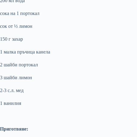
200 мл вода
сока на 1 портокал
сок от ½ лимон
150 г захар
1 малка пръчица канела
2 шайби портокал
3 шайби лимон
2-3 с.л. мед
1 ванилия
Приготвяне: