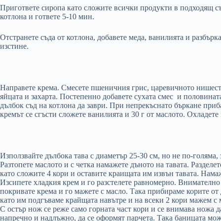
Пригответе сиропа като сложите всички продукти в подходящ съд
котлона и гответе 5-10 мин.
Отстранете съда от котлона, добавете меда, ванилията и разбърка
изстине.
Направете крема. Смесете пшеничния грис, царевичното нишесте 
яйцата и захарта. Постепенно добавете сухата смес и половинат
дълбок съд на котлона да заври. При непрекъснато бъркане приб
кремът се сгъсти сложете ванилията и 30 г от маслото. Охладете
Използвайте дълбока тава с диаметър 25-30 см, но не по-голяма, 
Разтопете маслото и с четка намажете дъното на тавата. Разделет
като сложите 4 кори и оставите краищата им извън тавата. Намаж
Изсипете хладкия крем и го разстелете равномерно. Внимателно 
покривате крема и го мажете с масло. Така прибираме корите от 
като им подгъваме крайщата навътре и на всеки 2 кори мажем с м
С остър нож се реже само горната част кори и се внимава ножа да
напречно и надлъжно, да се оформят парчета. Така баницата мож