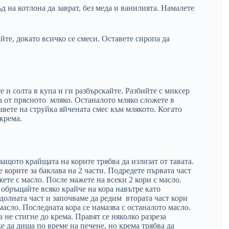
 на котлона да заврат, без меда и ванилията. Намалете
йте, докато всичко се смеси. Оставете сиропа да
и солта в купа и ги разбърскайте. Разбийте с миксер
а от прясното мляко. Останалото мляко сложете в
авете на струйка яйчената смес към млякото. Когато
 крема.
защото крайщата на корите трябва да излизат от тавата.
е корите за баклава на 2 части. Подредете първата част
ете с масло. После мажете на всеки 2 кори с масло.
обръщайте всяко крайче на кора навътре като
долната част и започваме да редим втората част кори
асло. Последната кора се намазва с останалото масло.
 не стигне до крема. Правят се няколко разреза
е да диша по време на печене, но крема трябва да