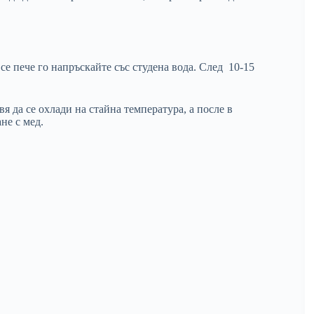
се пече го напръскайте със студена вода. След 10-15
я да се охлади на стайна температура, а после в
не с мед.