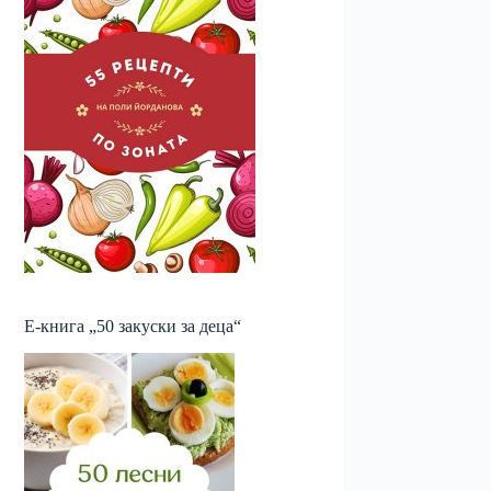
Е-книга „50 закуски за деца“